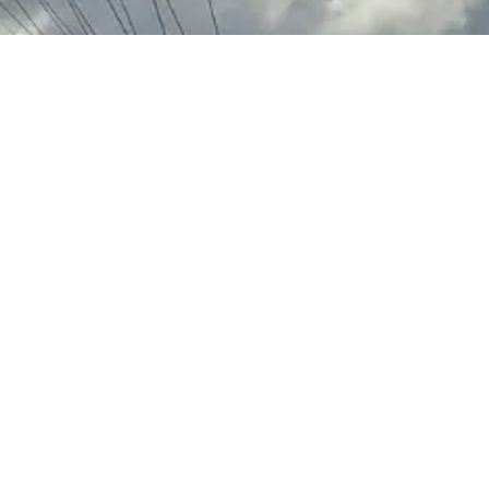
CONTACTEZ-NOUS
Téléphone
Numéro local : 06 35 24 11 89
Numéro international : +33 6 3
Email
parapentealpedhuez@gma