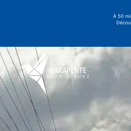
Aller
au
À 50 mi
contenu
Découv